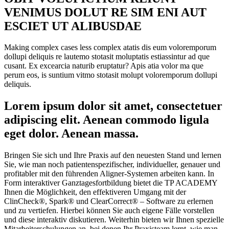
VENIMUS DOLUT RE SIM ENI AUT
ESCIET UT ALIBUSDAE
Making complex cases less complex atatis dis eum voloremporum
dollupi deliquis re lautemo stotasit moluptatis estiassintur ad que
cusant. Ex excearcia naturib eruptatur? Apis atia volor ma que
perum eos, is suntium vitmo stotasit molupt voloremporum dollupi
deliquis.
Lorem ipsum dolor sit amet, consectetuer
adipiscing elit. Aenean commodo ligula
eget dolor. Aenean massa.
Bringen Sie sich und Ihre Praxis auf den neuesten Stand und lernen
Sie, wie man noch patientenspezifischer, individueller, genauer und
profitabler mit den führenden Aligner-Systemen arbeiten kann. In
Form interaktiver Ganztagesfortbildung bietet die TP ACADEMY
Ihnen die Möglichkeit, den effektiveren Umgang mit der
ClinCheck®, Spark® und ClearCorrect® – Software zu erlernen
und zu vertiefen. Hierbei können Sie auch eigene Fälle vorstellen
und diese interaktiv diskutieren. Weiterhin bieten wir Ihnen spezielle
Mitarbeiterschulungen an, bei denen Ihr Praxisteam lernt, wie man